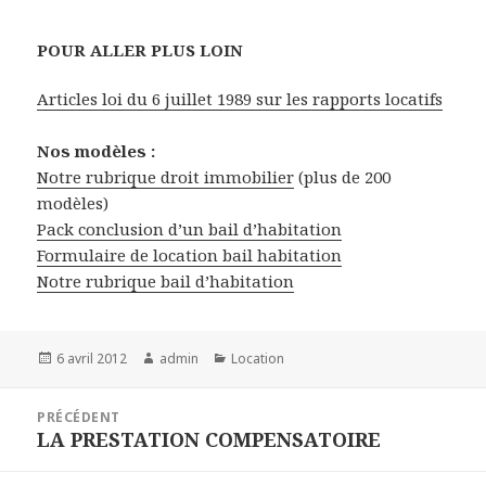
POUR ALLER PLUS LOIN
Articles loi du 6 juillet 1989 sur les rapports locatifs
Nos modèles :
Notre rubrique droit immobilier
(plus de 200
modèles)
Pack conclusion d’un bail d’habitation
Formulaire de location bail habitation
Notre rubrique bail d’habitation
Publié
Auteur
Catégories
6 avril 2012
admin
Location
le
Navigation
PRÉCÉDENT
de
LA PRESTATION COMPENSATOIRE
Article
l’article
précédent :