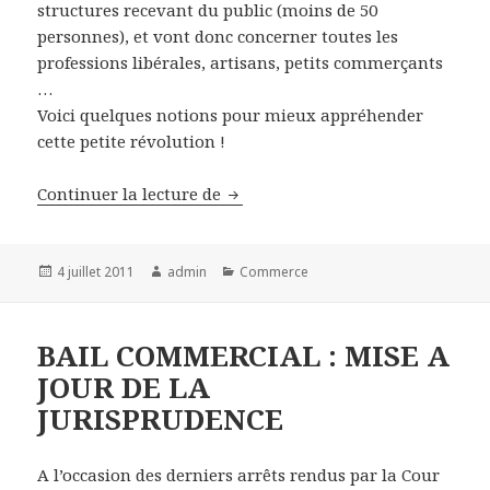
structures recevant du public (moins de 50
personnes), et vont donc concerner toutes les
professions libérales, artisans, petits commerçants
…
Voici quelques notions pour mieux appréhender
cette petite révolution !
EN 2015, PROFESSIONS LIBERA
Continuer la lecture de
Publié
Auteur
Catégories
4 juillet 2011
admin
Commerce
le
BAIL COMMERCIAL : MISE A
JOUR DE LA
JURISPRUDENCE
A l’occasion des derniers arrêts rendus par la Cour