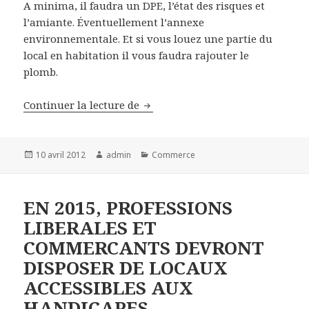
A minima, il faudra un DPE, l’état des risques et
l’amiante. Éventuellement l’annexe
environnementale. Et si vous louez une partie du
local en habitation il vous faudra rajouter le
plomb.
BAIL COMMERCIAL ET DIAGNOST
Continuer la lecture de
Publié
Auteur
Catégories
10 avril 2012
admin
Commerce
le
EN 2015, PROFESSIONS
LIBERALES ET
COMMERCANTS DEVRONT
DISPOSER DE LOCAUX
ACCESSIBLES AUX
HANDICAPES