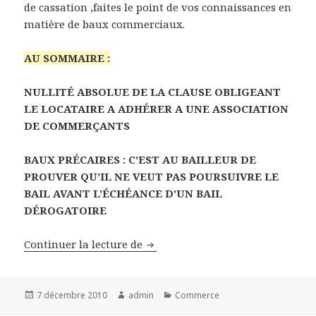
de cassation ,faites le point de vos connaissances en
matière de baux commerciaux.
AU SOMMAIRE :
NULLITÉ ABSOLUE DE LA CLAUSE OBLIGEANT
LE LOCATAIRE A ADHÉRER A UNE ASSOCIATION
DE COMMERÇANTS
BAUX PRÉCAIRES : C’EST AU BAILLEUR DE
PROUVER QU’IL NE VEUT PAS POURSUIVRE LE
BAIL AVANT L’ÉCHÉANCE D’UN BAIL
DÉROGATOIRE
BAIL COMMERCIAL : MISE A JOU
Continuer la lecture de
Publié
Auteur
Catégories
7 décembre 2010
admin
Commerce
le