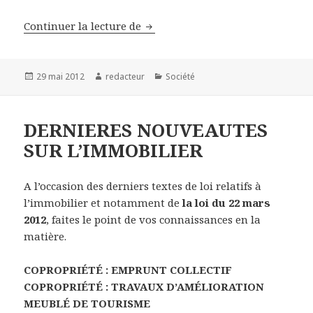
APPROBATION DES COMPTES : SA
Continuer la lecture de
Publié
Auteur
Catégories
29 mai 2012
redacteur
Société
le
DERNIERES NOUVEAUTES
SUR L’IMMOBILIER
A l’occasion des derniers textes de loi relatifs à
l’immobilier et notamment de
la loi du 22 mars
2012
, faites le point de vos connaissances en la
matière.
COPROPRIÉTÉ : EMPRUNT COLLECTIF
COPROPRIÉTÉ : TRAVAUX D’AMÉLIORATION
MEUBLÉ DE TOURISME