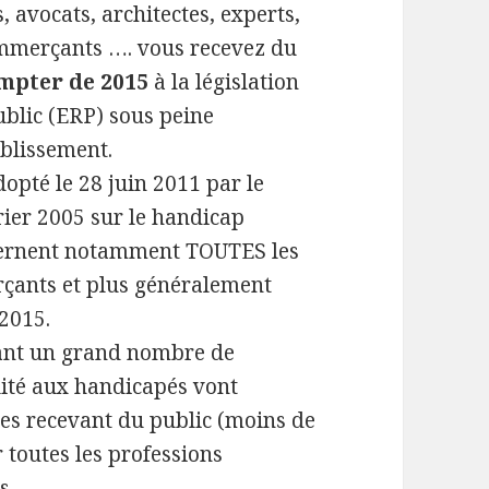
 avocats, architectes, experts,
ommerçants …. vous recevez du
mpter de 2015
à la législation
ublic (ERP) sous peine
blissement.
dopté le 28 juin 2011 par le
vrier 2005 sur le handicap
ncernent notamment TOUTES les
rçants et plus généralement
 2015.
vant un grand nombre de
ilité aux handicapés vont
res recevant du public (moins de
 toutes les professions
ts …