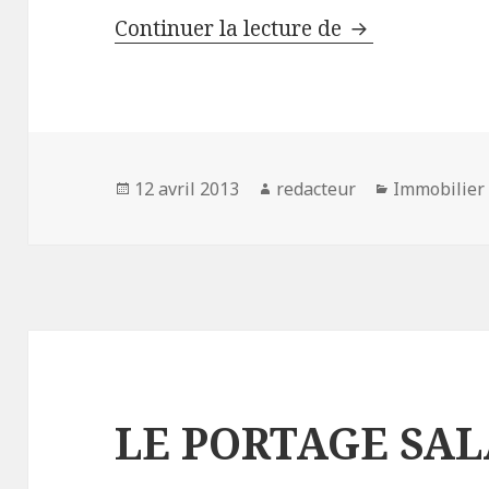
LA COMMISSI
Continuer la lecture de
Publié
Auteur
Catégories
12 avril 2013
redacteur
Immobilier
le
LE PORTAGE SA