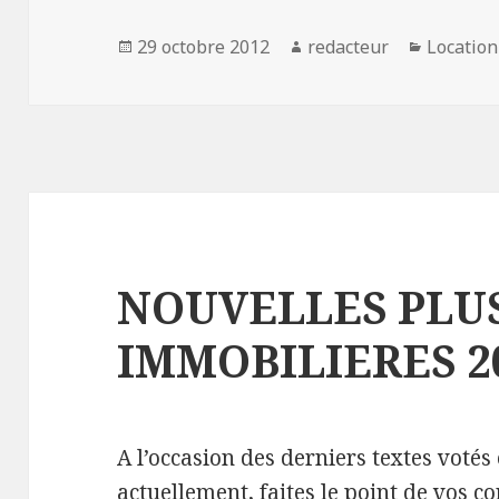
Publié
Auteur
Catégori
29 octobre 2012
redacteur
Location
le
NOUVELLES PLU
IMMOBILIERES 2
A l’occasion des derniers textes votés
actuellement, faites le point de vos c