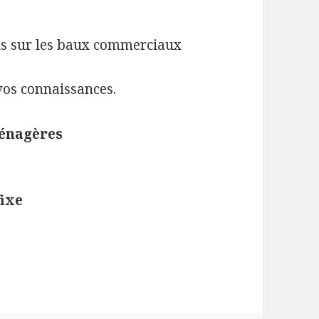
dus sur les baux commerciaux
 vos connaissances.
énagères
fixe
OUVEAUTES SUR LES BAUX COMMERCIAUX