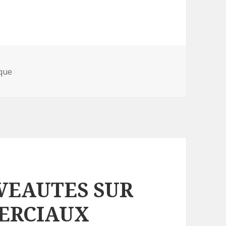
es
ique
VEAUTES SUR
ERCIAUX