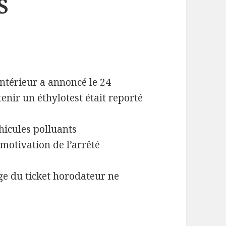
S
’intérieur a annoncé le 24
tenir un éthylotest était reporté
hicules polluants
motivation de l’arrêté
age du ticket horodateur ne
 SPECIALE AUTOMOBILISTES