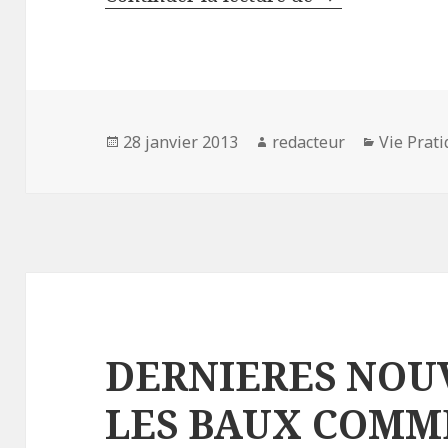
Publié
Auteur
Catégori
28 janvier 2013
redacteur
Vie Prat
le
DERNIERES NOU
LES BAUX COMM