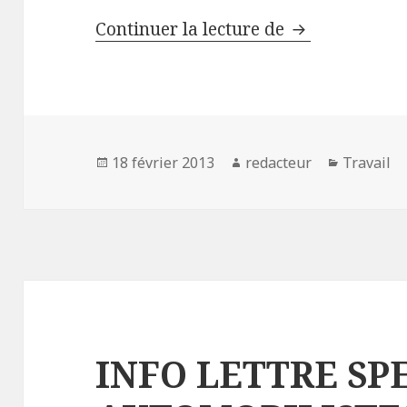
LE PORTAGE 
Continuer la lecture de
Publié
Auteur
Catégori
18 février 2013
redacteur
Travail
le
INFO LETTRE SP